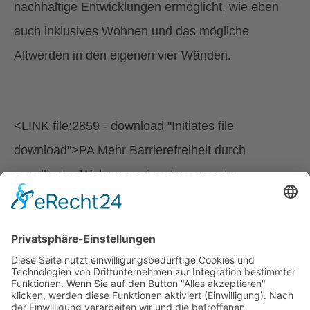
nachhaltige Entwicklungen ermöglicht, wie eben
auch inklusives Wohnen und das mögliche
Altwerden in den eigenen vier Wänden.
<LINK file:2859 - download "Initiates file
download">PA Mehr Barrierefreiheit durch
novelliertes Wohnungseigentumsgesetz
möglich</link>
zurück