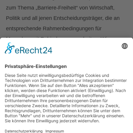
zum Thema „Barriere-Freiheit“ von Wirtschaft,
Politik und all jenen Entscheidungsträger, die an
entsprechende Rahmenbedingungen für
Menschen mit Behinderungen arbeiten. Wir
schaffen Bewusstsein zum Thema Behinderung in
der Gesellschaft.
Wir entwickeln unser Angebot bedarfsorientiert
laufend weiter.
© 2025 ÖZIV Tirol – Alle Rechte vorbehalten