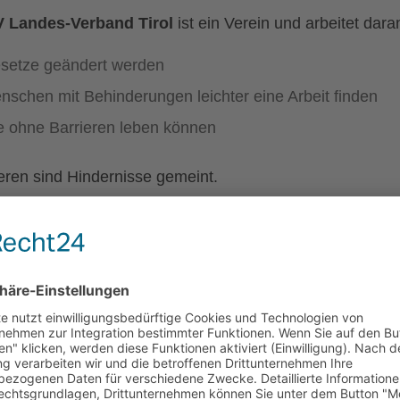
V Landes-Verband Tirol
ist ein Verein und arbeitet dara
setze geändert werden
nschen mit Behinderungen leichter eine Arbeit finden
le ohne Barrieren leben können
ieren sind Hindernisse gemeint.
piel, wenn jemand im Rollstuhl wegen einer Stufe nich
gibt auch Informations-Barrieren.
piel zu schwierige Sprache.
tere Barriere ist, wenn man sich bestimmte Dinge nicht l
setzt sich für eine inklusive Gesellschaft ein.