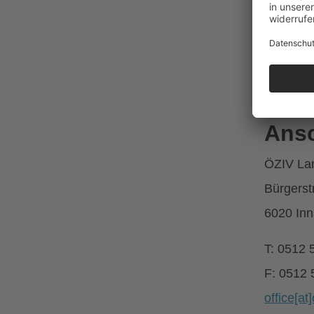
Kont
Wir freu
Ansc
ÖZIV Lan
Bürgerst
6020 Inn
T: 0512 
F: 0512 
office[at]