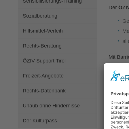
Sensibilisierungs-Training
Der
ÖZI
Sozialberatung
Ge
Hilfsmittel-Verleih
Me
al
Rechts-Beratung
Mit Barr
ÖZIV Support Tirol
Zum Beis
Freizeit-Angebote
Aber es 
Zum Beis
Rechts-Datenbank
Eine wei
Urlaub ohne Hindernisse
Der ÖZIV 
Der Kulturpass