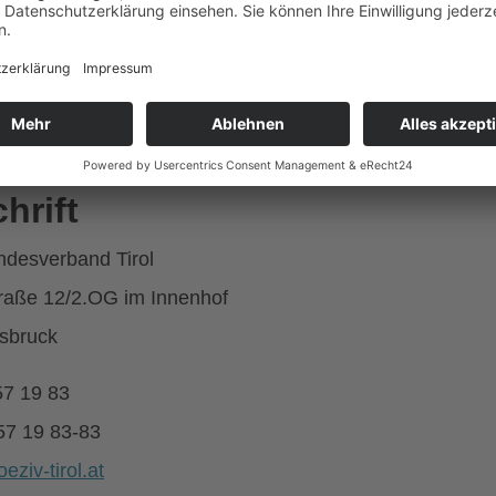
akt zum ÖZIV
en uns, von Ihnen zu hören oder zu lesen.
hrift
desverband Tirol
raße 12/2.OG im Innenhof
sbruck
57 19 83
57 19 83-83
oeziv-tirol.at