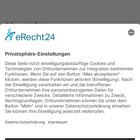
Kontakt
Sensibilisierungs-Training
Gerhard Wieser
Tel.: 0512 57 19 83-16
E-Mail:
barrierefrei[at]oeziv-tirol.at
© 2025 ÖZIV Tirol – Alle Rechte vorbehalten
Startseite
Kontakt